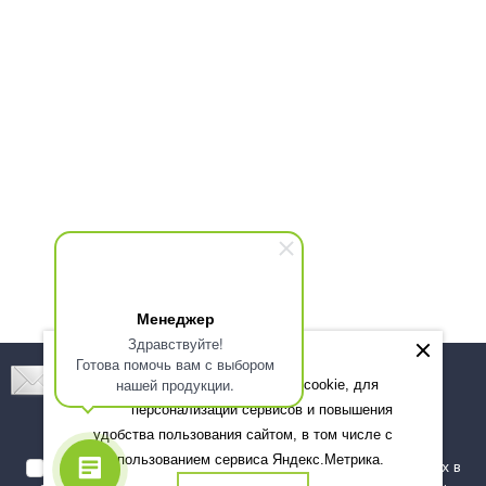
Менеджер
Здравствуйте!
Готова помочь вам с выбором
Подпишитесь! Новинки, скидки, предложения!
нашей продукции.
Мы используем файлы cookie, для
персонализации сервисов и повышения
Подписаться
удобства пользования сайтом, в том числе с
использованием сервиса Яндекс.Метрика.
Я даю согласие на обработку моих персональных данных в