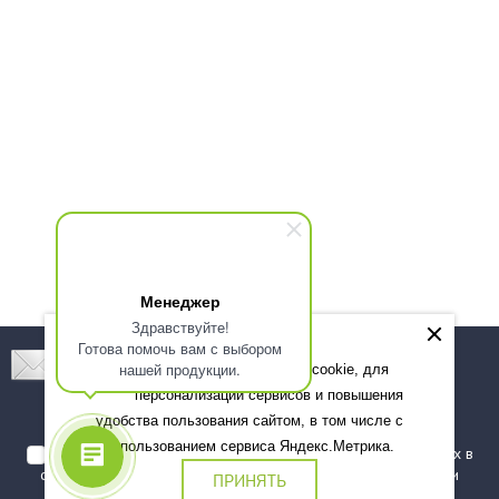
Менеджер
Здравствуйте!
Готова помочь вам с выбором
Подпишитесь! Новинки, скидки, предложения!
нашей продукции.
Мы используем файлы cookie, для
персонализации сервисов и повышения
Подписаться
удобства пользования сайтом, в том числе с
использованием сервиса Яндекс.Метрика.
Я даю согласие на обработку моих персональных данных в
соответствии с
политикой обработки персональных данных
и
ПРИНЯТЬ
подтверждаю, что ознакомлен(а) с ними