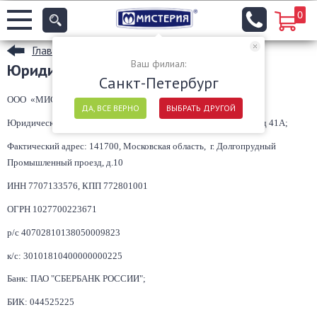
0
Главная
Ваш филиал:
Юридическая информация
Санкт-Петербург
ООО «
МИСТЕРИЯ
»
ДА, ВСЕ ВЕРНО
ВЫБРАТЬ ДРУГОЙ
Юридический адрес: 117465, г. Москва,
ул. Генерала Тюленева, д 41А;
Фактический адрес: 141700, Московская область, г. Долгопрудный
Промышленный проезд, д.10
ИНН
7707133576
, КПП
772801001
ОГРН 1027700223671
р/с
40702810138050009823
к/с:
30101810400000000225
Банк:
ПАО "СБЕРБАНК РОССИИ"
;
БИК:
044525225