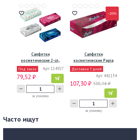
−20%
Салфетки
Салфетки
косметические 2-сл.,
косметические Papia
бел., бум.,…
двухслойные,…
Арт: 114927
Под заказ
Доставка 7 дней
79,52 ₽
Арт: 441134
107,30 ₽
135,14 ₽
за упаковку
за упаковку
Часто ищут