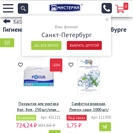
0
Каталог
Ваш филиал:
Гигиенические товары в Санкт-Петербурге
Санкт-Петербург
КРУПНАЯ ФАСОВКА
МЕЛКАЯ ФАСОВКА
ДА, ВСЕ ВЕРНО
ВЫБРАТЬ ДРУГОЙ
−22%
Покрытия для унитаза
Салфетка влажная,
бел., бум., 250 шт/упак…
Лимон, саше, 1000 шт/
кор…
Арт: 431221
Арт: 111930
В наличии
Под заказ
724,24 ₽
1,75 ₽
931,69 ₽