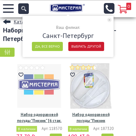
0
Каталог
Ваш филиал:
Наборы одноразовой посуды в Санкт-
Санкт-Петербург
Петербурге
ДА, ВСЕ ВЕРНО
ВЫБРАТЬ ДРУГОЙ
КРУПНАЯ ФАСОВКА
МЕЛКАЯ ФАСОВКА
Набор одноразовой
Набор одноразовой
посуды "Пикник" [6 стак.
посуды "Пикник
…
Мистерия"…
Арт: 118570
Арт: 187320
В наличии
В наличии