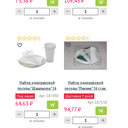
73,38 ₽
109,43 ₽
за упаковку
за упаковку
Набор одноразовой
Набор одноразовой
посуды "Шашлычок" [6
посуды "Пикник" [6 стак.
стак.…
…
Арт: 187430
Под заказ
Доставка 7 дней
64,63 ₽
Арт: 187150
94,77 ₽
за упаковку
за упаковку