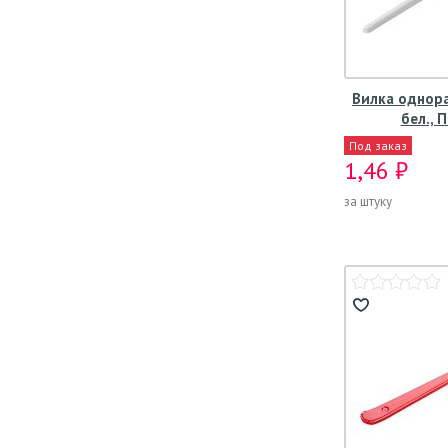
Вилка однора
бел., 
Под заказ
1,46 ₽
за штуку