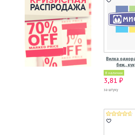
Вилка однора
беж., ку
В наличии
3,81 ₽
за штуку