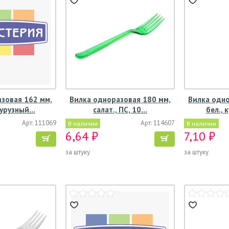
зовая 162 мм,
Вилка одноразовая 180 мм,
Вилка одно
курузный…
салат., ПС, 10…
бел.,
Арт: 111069
Арт: 114607
В наличии
В наличии
6,64 ₽
7,10 ₽
за штуку
за штуку