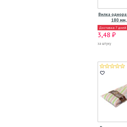
Вилка однора
180 мм,
Доставка 7 дней
3,48 ₽
за штуку