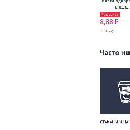
Вилка однора
прозр.,
Под заказ
8,88 ₽
за штуку
Часто и
СТАКАНЫ И ЧА