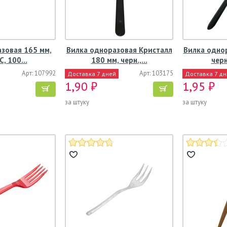
зовая 165 мм,
Вилка одноразовая Кристалл
Вилка однор
ПС, 100…
180 мм, черн.,…
черн
Арт: 107992
Арт: 103175
Доставка 7 дней
Доставка 7 д
1,90 ₽
1,95 ₽
за штуку
за штуку