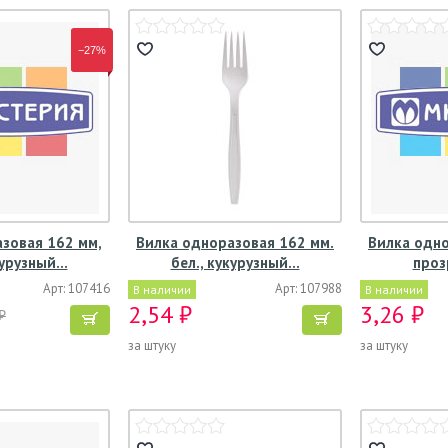
−27%
зовая 162 мм,
Вилка одноразовая 162 мм.
Вилка одно
курузный…
бел., кукурузный…
проз
Арт: 107416
Арт: 107988
В наличии
В наличии
2,54 ₽
3,26 ₽
₽
за штуку
за штуку