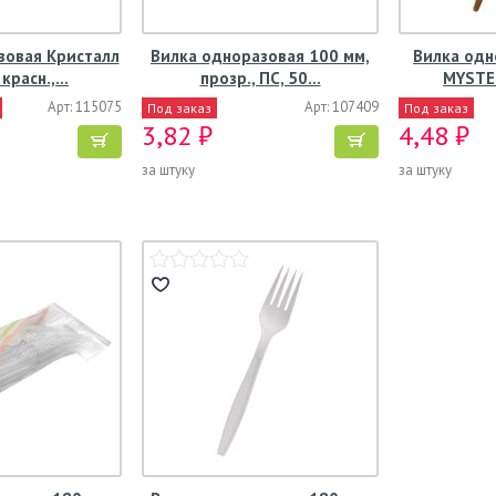
зовая Кристалл
Вилка одноразовая 100 мм,
Вилка одн
 красн.,…
прозр., ПС, 50…
MYSTE
Арт: 115075
Арт: 107409
Под заказ
Под заказ
3,82 ₽
4,48 ₽
за штуку
за штуку