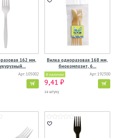
разовая 162 мм,
Вилка одноразовая 168 мм,
 кукурузный…
биокомпозит, 6…
Арт: 105002
Арт: 192300
В наличии
9,41 ₽
за штуку