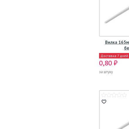
Вилка 165мм
бе
Доставка 7 дней
0,80 ₽
за штуку