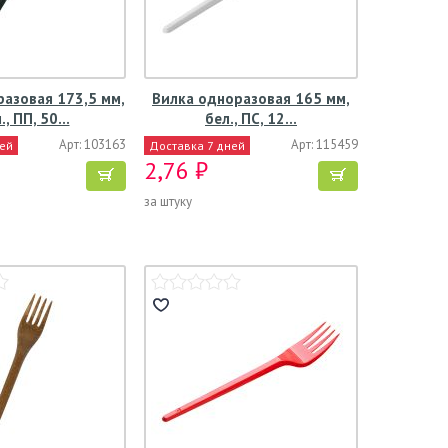
азовая 173,5 мм,
Вилка одноразовая 165 мм,
., ПП, 50…
бел., ПС, 12…
Арт: 103163
Арт: 115459
ней
Доставка 7 дней
2,76 ₽
за штуку