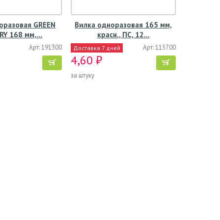
оразовая GREEN
Вилка одноразовая 165 мм,
RY 168 мм,…
красн., ПС, 12…
Арт: 191300
Арт: 115700
Доставка 7 дней
4,60 ₽
за штуку