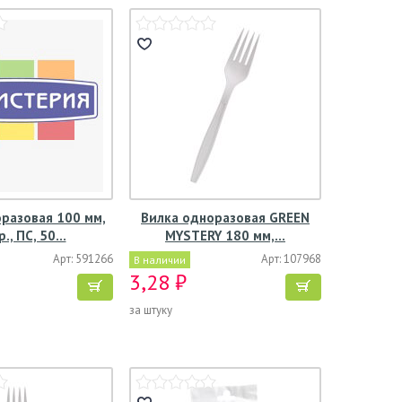
разовая 100 мм,
Вилка одноразовая GREEN
р., ПС, 50…
MYSTERY 180 мм,…
Арт: 591266
Арт: 107968
В наличии
3,28 ₽
за штуку