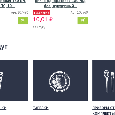
зовая 180 мм,
Вилка одноразовая 180 мм,
 ПС, 10…
бел., кукурузный…
Арт: 107496
Арт: 105569
Под заказ
10,01 ₽
за штуку
щут
ШКИ
ТАРЕЛКИ
ПРИБОРЫ СТ
КОМПЛЕКТЫ