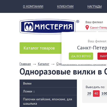
О КОМПАНИИ
КЛИЕНТАМ
НАГРАДЫ
Ваш филиал
Санкт-Пете
Ваш филиал:
Санкт-Петер
Каталог
товаров
ДА, ВСЕ ВЕРНО
ВЫБР
Главная
Каталог
Одноразовые столовые приборы
Одноразовые вилки в 
Вилки
Выводить по:
Ложки
↓
20
40
10
Палочки китайские, японские, для
шашлыка