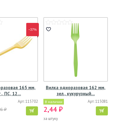
−37%
разовая 165 мм,
Вилка одноразовая 162 мм,
., ПС, 12…
зел., кукурузный…
Арт: 115702
Арт: 115081
В наличии
2,44 ₽
26 ₽
за штуку