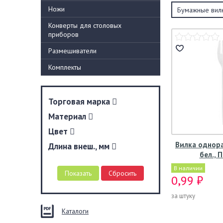
Ножи
Бумажные вил
Конверты для столовых
приборов
Размешиватели
Комплекты
Торговая марка
Материал
Цвет
Вилка однора
Длина внеш., мм
бел., 
В наличии
0,99 ₽
за штуку
Каталоги