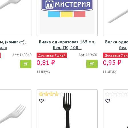
, (компакт),
Вилка одноразовая 165 мм,
Вилка одно
лая
бел., ПС, 100…
бел.
Арт: 140040
Арт: 119601
Доставка 7 дней
Доставка 7 д
0,81 ₽
0,95 ₽
за штуку
за штуку