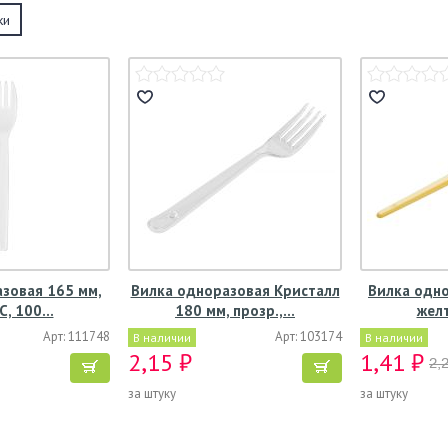
ки
зовая 165 мм,
Вилка одноразовая Кристалл
Вилка одно
ПС, 100…
180 мм, прозр.,…
желт
Арт: 111748
Арт: 103174
В наличии
В наличии
2,15 ₽
1,41 ₽
2,
за штуку
за штуку