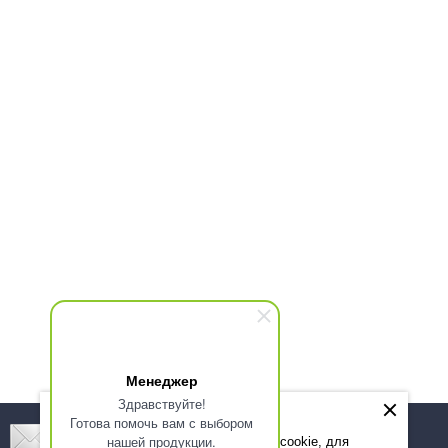
Менеджер
Здравствуйте!
Готова помочь вам с выбором
Подпишитесь! Новинки, скидки, предложения!
нашей продукции.
Мы используем файлы cookie, для