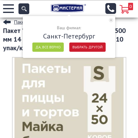
0
Пакеты майка
Ваш филиал:
Пакет "майка" для пиццы [240+180]х500
Санкт-Петербург
мм 14 мкм, прозр., ПНД, 100 шт/упак 10
упак/кор РОССИЯ 2393599
ДА, ВСЕ ВЕРНО
ВЫБРАТЬ ДРУГОЙ