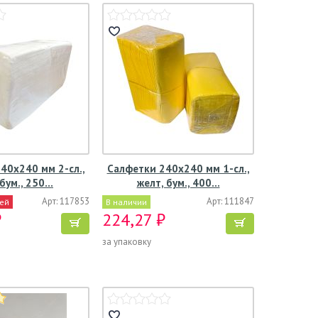
40х240 мм 2-сл.,
Салфетки 240х240 мм 1-сл.,
 бум., 250…
желт, бум., 400…
Арт: 117853
Арт: 111847
ней
В наличии
₽
224,27 ₽
за упаковку