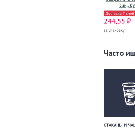
син,, б
Доставка 7 дней
244,55 ₽
за упаковку
Часто и
СТАКАНЫ И ЧА