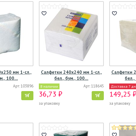
х250 мм 1-сл.,
Салфетки 240х240 мм 1-сл.,
Салфетки 2
ум., 100…
бел., бум., 100…
бел.,
Арт: 103896
Арт: 118645
В наличии
Доставка 7 д
36,73 ₽
149,25 
за упаковку
за упаковку