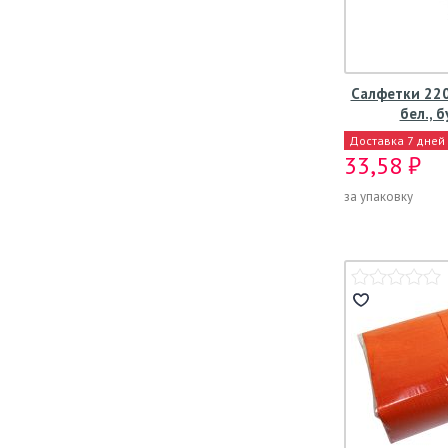
Салфетки 220
бел., б
Доставка 7 дней
33,58 ₽
за упаковку