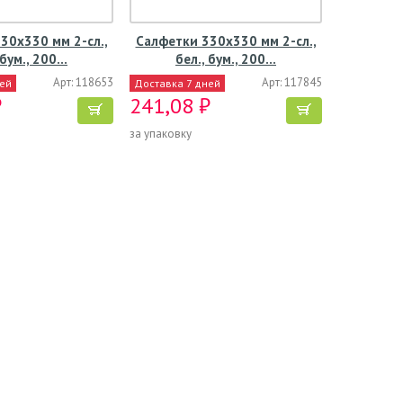
30х330 мм 2-сл.,
Салфетки 330х330 мм 2-сл.,
 бум., 200…
бел., бум., 200…
Арт: 118653
Арт: 117845
ней
Доставка 7 дней
₽
241,08 ₽
за упаковку