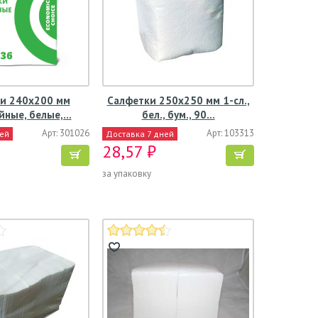
и 240х200 мм
Салфетки 250х250 мм 1-сл.,
йные, белые,…
бел., бум., 90…
Арт: 301026
Арт: 103313
ней
Доставка 7 дней
28,57 ₽
за упаковку