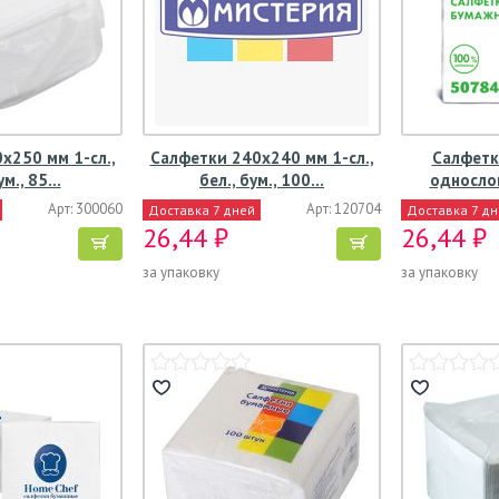
х250 мм 1-сл.,
Салфетки 240х240 мм 1-сл.,
Салфетк
ум., 85…
бел., бум., 100…
односло
Арт: 300060
Арт: 120704
Доставка 7 дней
Доставка 7 д
26,44 ₽
26,44 ₽
за упаковку
за упаковку