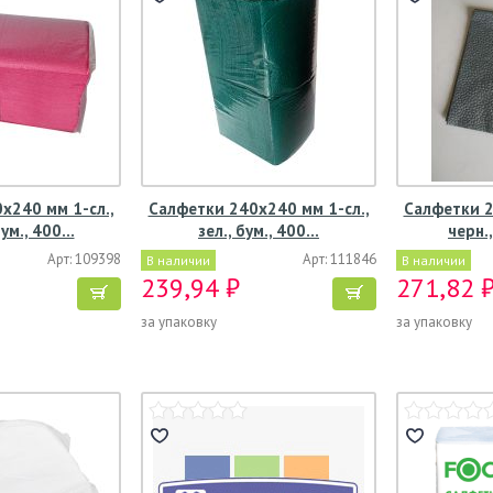
х240 мм 1-сл.,
Салфетки 240х240 мм 1-сл.,
Салфетки 2
ум., 400…
зел., бум., 400…
черн.
Арт: 109398
Арт: 111846
В наличии
В наличии
239,94 ₽
271,82 
за упаковку
за упаковку