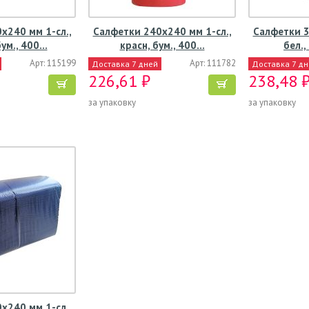
х240 мм 1-сл.,
Салфетки 240х240 мм 1-сл.,
Салфетки 3
бум., 400…
красн, бум., 400…
бел.,
Арт: 115199
Арт: 111782
Доставка 7 дней
Доставка 7 д
226,61 ₽
238,48 
за упаковку
за упаковку
х240 мм 1-сл.,