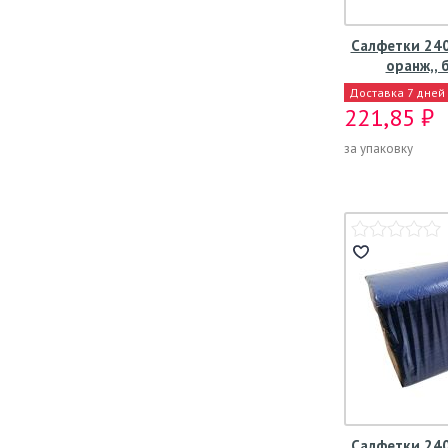
Салфетки 240
оранж,, 
Доставка 7 дней
221,85 ₽
за упаковку
Салфетки 240