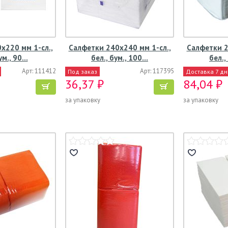
х220 мм 1-сл.,
Салфетки 240х240 мм 1-сл.,
Салфетки 2
ум., 90…
бел., бум., 100…
бел.,
Арт: 111412
Арт: 117395
Под заказ
Доставка 7 д
36,37 ₽
84,04 ₽
за упаковку
за упаковку