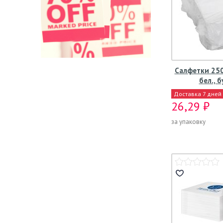
Салфетки 250
бел., б
Доставка 7 дней
26,29 ₽
за упаковку