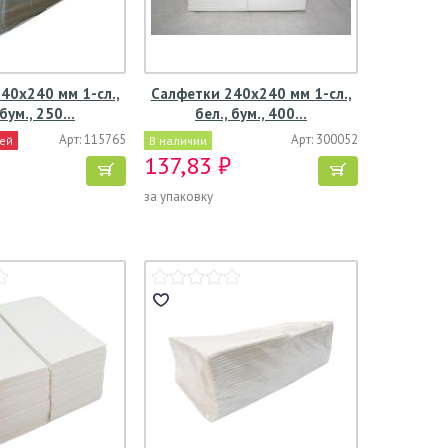
40х240 мм 1-сл.,
Салфетки 240х240 мм 1-сл.,
 бум., 250…
бел., бум., 400…
Арт: 115765
Арт: 300052
ней
В наличии
137,83 ₽
за упаковку