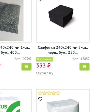
40х240 мм 1-сл.,
Салфетки 240х240 мм 2-сл.,
, бум., 400…
черн., бум., 250…
Арт: 109397
Арт: 117852
В наличии
₽
333 ₽
за упаковку