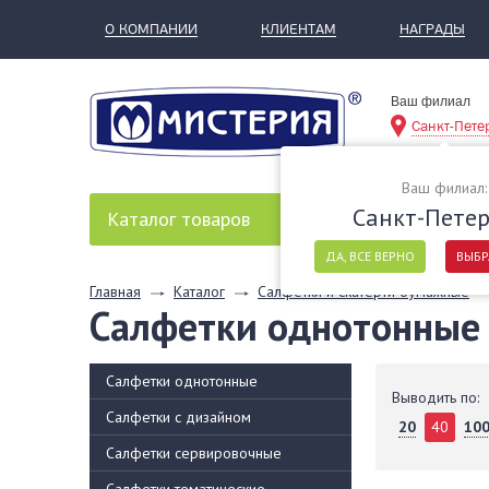
О КОМПАНИИ
КЛИЕНТАМ
НАГРАДЫ
Ваш филиал
Санкт-Пете
Ваш филиал:
Санкт-Петер
Каталог
товаров
ДА, ВСЕ ВЕРНО
ВЫБР
Главная
Каталог
Салфетки и скатерти бумажные
Салфетки однотонные 
Салфетки однотонные
Выводить по:
Салфетки с дизайном
20
40
10
Салфетки сервировочные