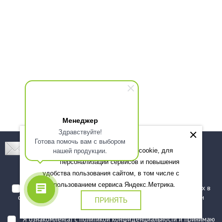
Менеджер
Здравствуйте!
Готова помочь вам с выбором
Подпишитесь! Новинки, скидки, предложения!
нашей продукции.
Мы используем файлы cookie, для
персонализации сервисов и повышения
Подписаться
удобства пользования сайтом, в том числе с
использованием сервиса Яндекс.Метрика.
Я даю согласие на обработку моих персональных данных в
соответствии с
политикой обработки персональных данных
и
ПРИНЯТЬ
подтверждаю, что ознакомлен(а) с ними
Я ознакомлен(а) с
политикой конфиденциальности
и принимаю