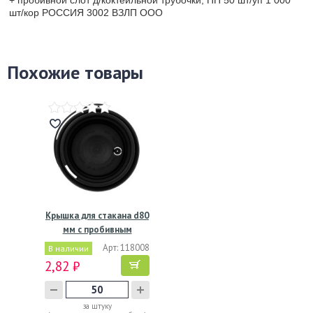
шт/кор РОССИЯ 3002 ВЗЛП ООО
Похожие товары
Крышка для стакана d80
мм с пробивным
слотом…
Арт: 118008
В наличии
2,82 ₽
за штуку